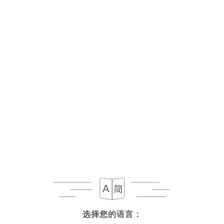
菜单
ZH
/
主页
菜单
菜单
海边
陆地一侧
甜点
饮料
海边
选择您的语言：
选择您的语言：