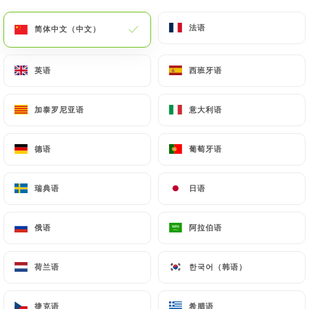
加尔巴
法语
法语
简体中文（中文）
简体中文（中文）
由 attiéké 和烤金枪鱼组成的科特迪瓦菜肴
15.00€
英语
英语
西班牙语
西班牙语
红烧或油炸罗非鱼
加泰罗尼亚语
加泰罗尼亚语
意大利语
意大利语
罗非鱼在余烬上煮熟，搭配 attiéké、alloco 或米饭
18.00€
德语
德语
葡萄牙语
葡萄牙语
虾仁炒
瑞典语
瑞典语
日语
日语
新鲜炒虾混合异国香料
20.00€
俄语
俄语
阿拉伯语
阿拉伯语
自由自在地搜搜
荷兰语
荷兰语
한국어（韩语）
한국어（韩语）
炸鱼，酥脆可口
20.00€
捷克语
捷克语
希腊语
希腊语