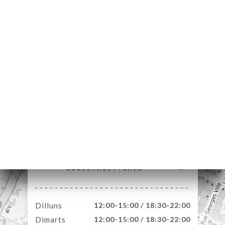
ICI
RVAR
ERIA
ENYES
RTA
ACTAR
36 Boulevard Risso
06300 Nice France
Dilluns
12:00-15:00 / 18:30-22:00
Dimarts
12:00-15:00 / 18:30-22:00