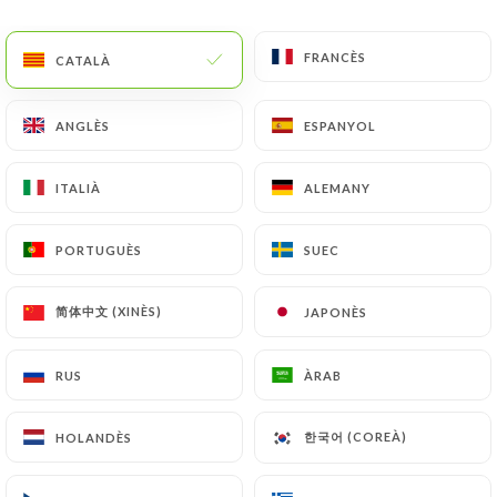
CA
MENÚ
FRANCÈS
FRANCÈS
CATALÀ
CATALÀ
ANGLÈS
ANGLÈS
ESPANYOL
ESPANYOL
ITALIÀ
ITALIÀ
ALEMANY
ALEMANY
/
INICI
CONTACTAR
Contactar
PORTUGUÈS
PORTUGUÈS
SUEC
SUEC
简体中文 (XINÈS)
简体中文 (XINÈS)
JAPONÈS
JAPONÈS
RUS
RUS
ÀRAB
ÀRAB
한국어 (COREÀ)
한국어 (COREÀ)
HOLANDÈS
HOLANDÈS
Le Mahou