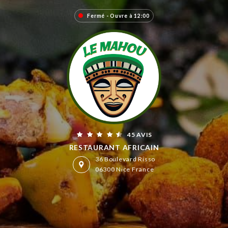
Fermé - Ouvre à 12:00
45 AVIS
RESTAURANT AFRICAIN
36 Boulevard Risso
06300 Nice France