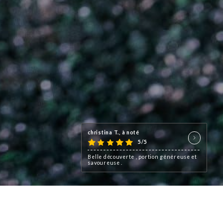
christina T., à noté
5/5
Belle découverte , portion généreuse et
savoureuse .