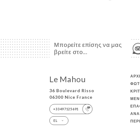
Μπορείτε επίσης να μας
βρείτε στο...
ΑΡΧ
Le Mahou
ΦΩΤ
36 Boulevard Risso
ΚΡΙ
06300 Nice France
ΜΕΝ
ΕΠΑ
+33497125691
ΑΝΑ
ΠΕΡ
EL